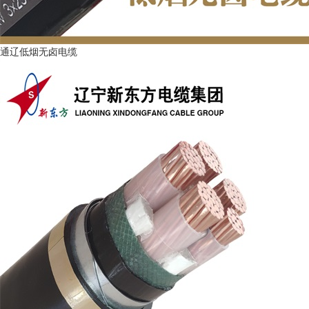
通辽低烟无卤电缆