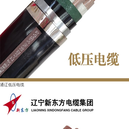
通辽低压电缆