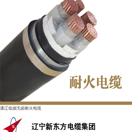
通辽低烟无卤耐火电缆