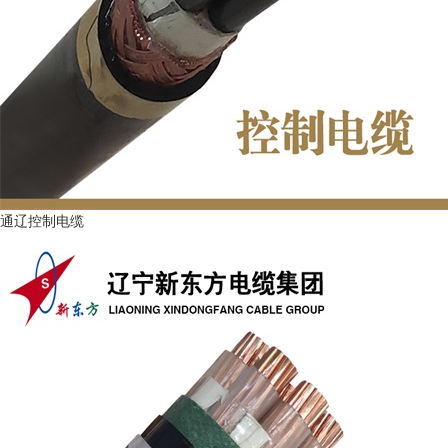
通辽控制电缆